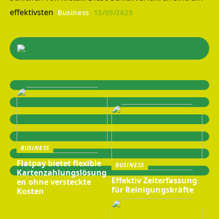
effektivsten
Business
13/09/2023
BUSINESS
Flatpay bietet flexible
BUSINESS
Kartenzahlungslösung
Effektiv Zeiterfassung
en ohne versteckte
für Reinigungskräfte
Kosten