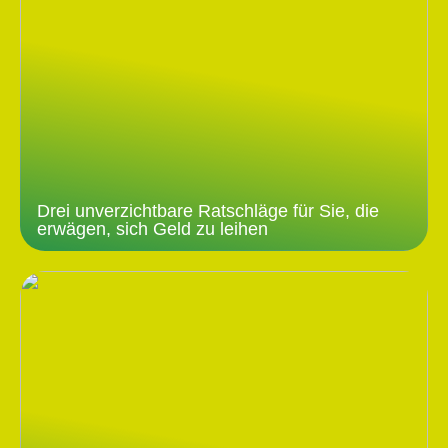
Drei unverzichtbare Ratschläge für Sie, die
erwägen, sich Geld zu leihen