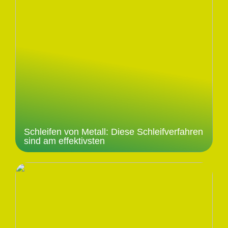
Schleifen von Metall: Diese Schleifverfahren
sind am effektivsten