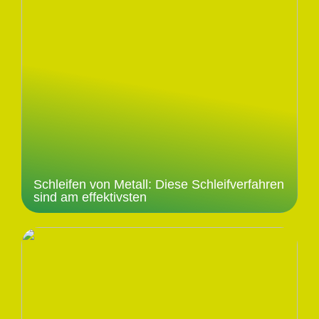
Schleifen von Metall: Diese Schleifverfahren
sind am effektivsten