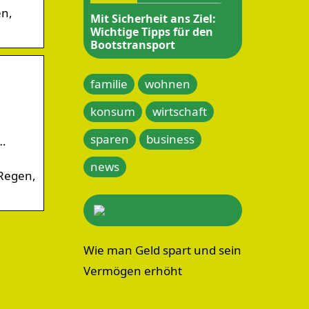
en,
Mit Sicherheit ans Ziel:
Wichtige Tipps für den
Bootstransport
familie
wohnen
konsum
wirtschaft
sparen
business
…
news
 Regen,
Wie man Geld spart und sein
Vermögen erhöht