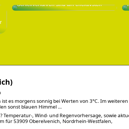
Schleifverfahren sind am effektivsten
r
ich)
m
 ist es morgens sonnig bei Werten von 3°C. Im weiteren
 den sonst blauen Himmel …
h? Temperatur-, Wind- und Regenvorhersage, sowie aktue
m für 53909 Oberelvenich, Nordrhein-Westfalen,