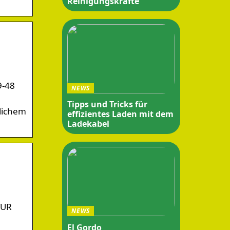
Reinigungskräfte
9-48
NEWS
Tipps und Tricks für
glichem
effizientes Laden mit dem
Ladekabel
TUR
NEWS
El Gordo