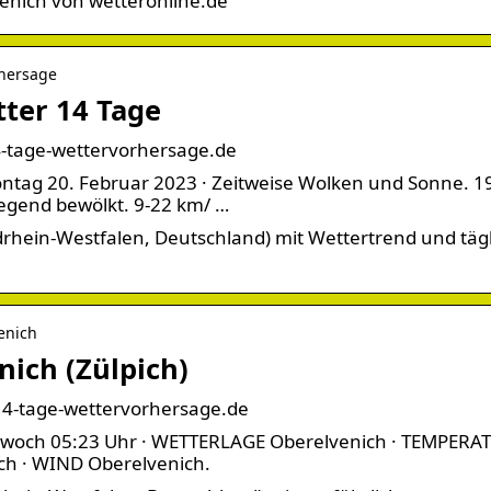
venich von wetteronline.de
rhersage
tter 14 Tage
14-tage-wettervorhersage.de
ontag 20. Februar 2023 · Zeitweise Wolken und Sonne. 1
iegend bewölkt. 9-22 km/ …
drhein-Westfalen, Deutschland) mit Wettertrend und tä
enich
nich (Zülpich)
 14-tage-wettervorhersage.de
Mittwoch 05:23 Uhr · WETTERLAGE Oberelvenich · TEMPERA
ch · WIND Oberelvenich.