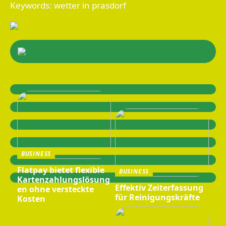
Keywords: wetter in prasdorf
BUSINESS
Flatpay bietet flexible
BUSINESS
Kartenzahlungslösung
Effektiv Zeiterfassung
en ohne versteckte
für Reinigungskräfte
Kosten