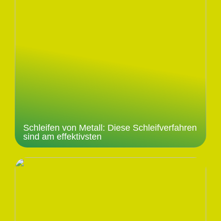
Schleifen von Metall: Diese Schleifverfahren
sind am effektivsten