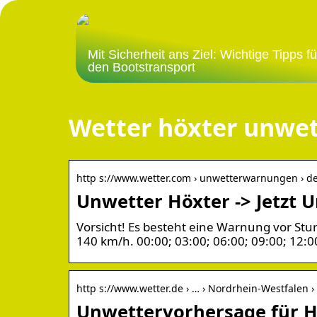
Mit Sicherheit ans Ziel: Wichtige Tipps fü
den Bootstransport
Wetter höxter unwe
http s://www.wetter.com › unwetterwarnungen › d
Unwetter Höxter -> Jetzt
Vorsicht! Es besteht eine Warnung vor St
140 km/h. 00:00; 03:00; 06:00; 09:00; 12:0
http s://www.wetter.de › … › Nordrhein-Westfalen ›
Unwettervorhersage für H