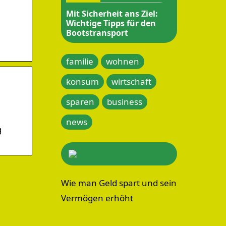
Mit Sicherheit ans Ziel:
Wichtige Tipps für den
Bootstransport
familie
wohnen
konsum
wirtschaft
sparen
business
news
g
Wie man Geld spart und sein
Vermögen erhöht