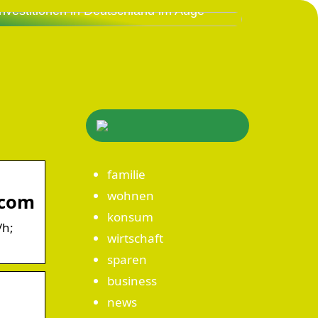
Investitionen in Deutschland im Auge
familie
wohnen
.com
konsum
/h;
wirtschaft
sparen
business
news