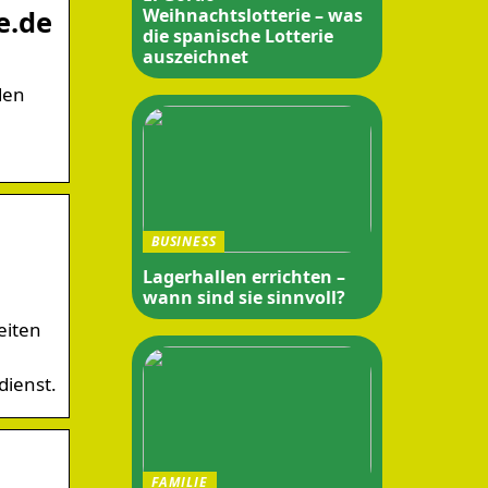
e.de
Weihnachtslotterie – was
die spanische Lotterie
auszeichnet
den
.
BUSINESS
Lagerhallen errichten –
wann sind sie sinnvoll?
eiten
dienst.
FAMILIE