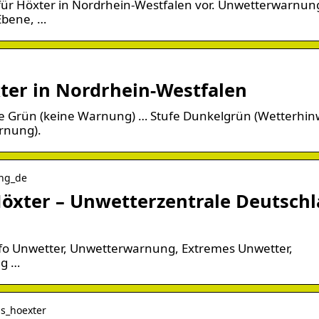
für Höxter in Nordrhein-Westfalen vor. Unwetterwarnu
Ebene, …
er in Nordrhein-Westfalen
ufe Grün (keine Warnung) … Stufe Dunkelgrün (Wetterhin
rnung).
ing_de
xter – Unwetterzentrale Deutsch
fo Unwetter, Unwetterwarnung, Extremes Unwetter,
ng …
is_hoexter