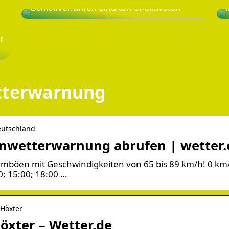
Schleifverfahren sind am effektivsten
r
tterwarnung
eutschland
 Unwetterwarnung abrufen | wetter
urmböen mit Geschwindigkeiten von 65 bis 89 km/h! 0 km
0; 15:00; 18:00 …
 Höxter
öxter – Wetter.de