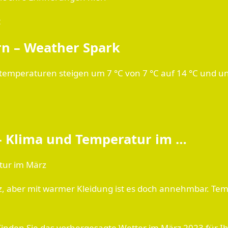
t
rn – Weather Spark
emperaturen steigen um 7 °C von 7 °C auf 14 °C und unt
– Klima und Temperatur im …
tur im März
März, aber mit warmer Kleidung ist es doch annehmbar. T
 Finden Sie das vorhergesagte Wetter im März 2023 für I