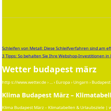
Schleifen von Metall: Diese Schleifverfahren sind am ef
3 Tipps: So behalten Sie Ihre Webshop-Investitionen i
Wetter budapest märz
http s://www.wetter.de › … › Europa › Ungarn › Budapest
Klima Budapest März – Klimatabell
Klima Budapest März – Klimatabellen & Urlaubsziele | w