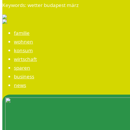
Keywords: wetter budapest märz
familie
wohnen
konsum
wirtschaft
sparen
business
news