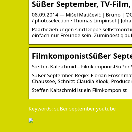
Süßer September, TV-Film,
08.09.2014 — Mišel Matičević | Bruno | ©O
/ photoselection · Thomas Limpinsel | Jo
Paarbeziehungen sind Doppelselbstmord i
einfach nur Freunde sein. Zumindest gla
FilmkomponistSüßer Septe
Steffen Kaltschmid – FilmkomponistSüßer 
Süßer September. Regie: Florian Froschm
Chaussee, Schnitt: Claudia Klook, Produce
Steffen Kaltschmid ist ein Filmkomponist
Keywords: süßer september youtube