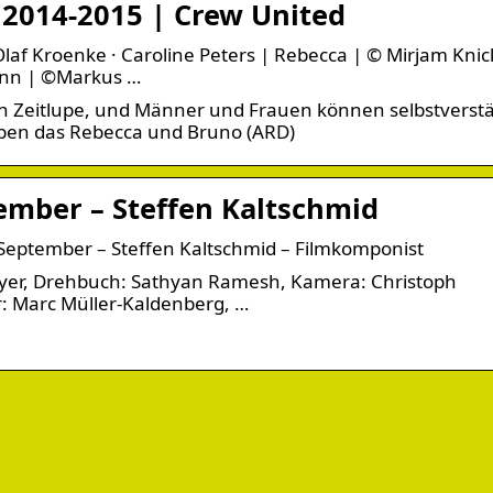
 2014-2015 | Crew United
laf Kroenke · Caroline Peters | Rebecca | © Mirjam Kni
hann | ©Markus …
n Zeitlupe, und Männer und Frauen können selbstverstä
uben das Rebecca und Bruno (ARD)
mber – Steffen Kaltschmid
September – Steffen Kaltschmid – Filmkomponist
ayer, Drehbuch: Sathyan Ramesh, Kamera: Christoph
r: Marc Müller-Kaldenberg, …