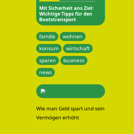
Mit Sicherheit ans Ziel:
Wichtige Tipps für den
Bootstransport
familie
wohnen
konsum
wirtschaft
sparen
business
news
Wie man Geld spart und sein
Vermögen erhöht