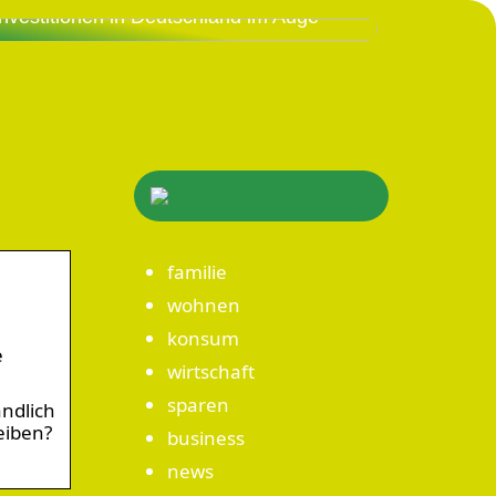
Investitionen in Deutschland im Auge
familie
wohnen
konsum
e
wirtschaft
sparen
ndlich
eiben?
business
news