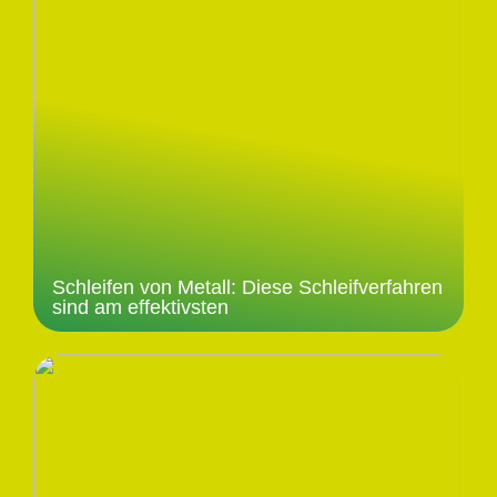
Schleifen von Metall: Diese Schleifverfahren
sind am effektivsten