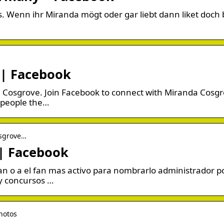
 Wenn ihr Miranda mögt oder gar liebt dann liket doch b
 | Facebook
a Cosgrove. Join Facebook to connect with Miranda Cosg
 people the…
osgrove…
 | Facebook
fan o a el fan mas activo para nombrarlo administrador p
y concursos …
hotos