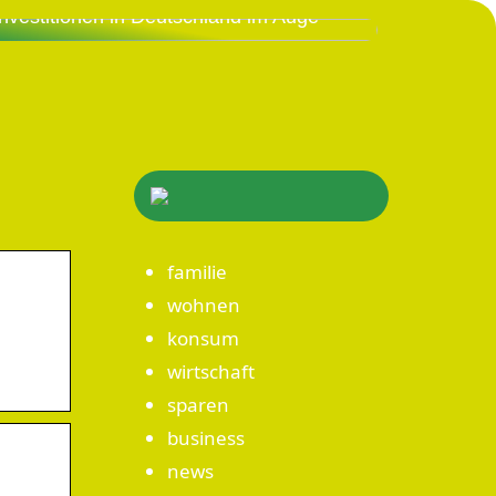
Investitionen in Deutschland im Auge
familie
wohnen
konsum
wirtschaft
sparen
business
news