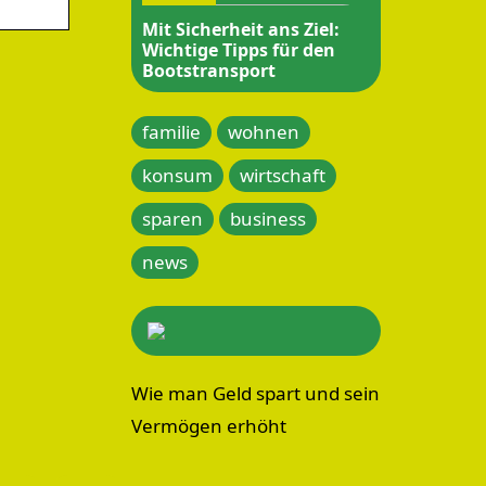
Mit Sicherheit ans Ziel:
Wichtige Tipps für den
Bootstransport
familie
wohnen
konsum
wirtschaft
sparen
business
news
Wie man Geld spart und sein
Vermögen erhöht