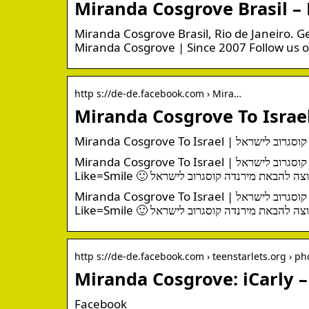
Miranda Cosgrove Brasil –
Miranda Cosgrove Brasil, Rio de Janeiro. G
Miranda Cosgrove | Since 2007 Follow us 
http s://de-de.facebook.com › Mira…
Miranda Cosgrove To Israel | מירנדה קוסגרוב לישראל‎. Gefällt 180 Mal · 1 Personen sprechen darüber.
‎Miranda Cosgrove To Israel | מירנדה קוסגרוב לישראל‎. Gefällt 182 Mal · 2 Personen sprechen darüber.
http s://de-de.facebook.com › teenstarlets.org › ph
Miranda Cosgrove: iCarly –
Facebook