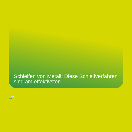
Schleifen von Metall: Diese Schleifverfahren
sind am effektivsten