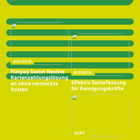
BUSINESS
Flatpay bietet flexible
BUSINESS
Kartenzahlungslösung
Effektiv Zeiterfassung
en ohne versteckte
für Reinigungskräfte
Kosten
NEWS