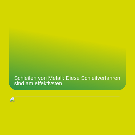
Schleifen von Metall: Diese Schleifverfahren
sind am effektivsten