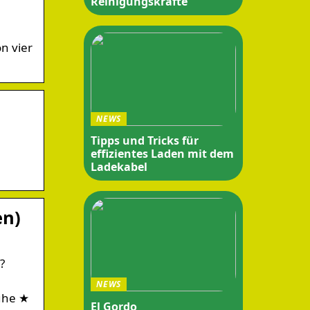
Reinigungskräfte
n vier
NEWS
Tipps und Tricks für
effizientes Laden mit dem
Ladekabel
en)
?
NEWS
uhe ★
El Gordo