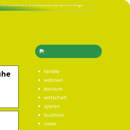
Investitionen in Deutschland im Auge
familie
uhe
wohnen
konsum
:
wirtschaft
sparen
business
news