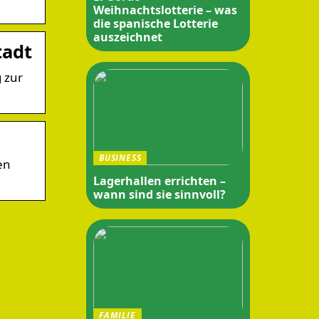
Weihnachtslotterie – was
die spanische Lotterie
auszeichnet
tadt
 zur
BUSINESS
en
Lagerhallen errichten –
wann sind sie sinnvoll?
FAMILIE