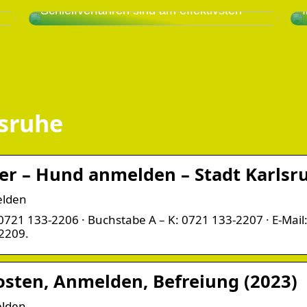
Schleifverfahren sind am effektivsten
sruhe
er – Hund anmelden – Stadt Karlsr
elden
721 133-2206 · Buchstabe A – K: 0721 133-2207 · E-Mail
-2209.
sten, Anmelden, Befreiung (2023)
elden