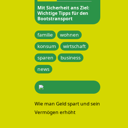
Mit Sicherheit ans Ziel:
Wichtige Tipps für den
Bootstransport
familie
wohnen
konsum
wirtschaft
sparen
business
news
Wie man Geld spart und sein
Vermögen erhöht