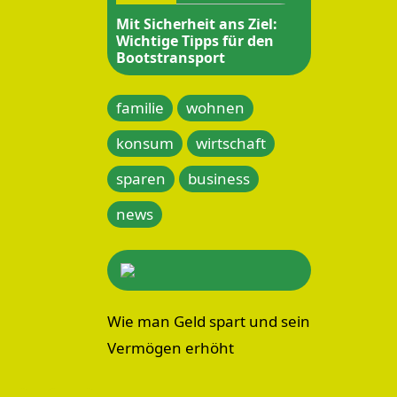
Mit Sicherheit ans Ziel:
Wichtige Tipps für den
Bootstransport
familie
wohnen
konsum
wirtschaft
sparen
business
news
Wie man Geld spart und sein
Vermögen erhöht