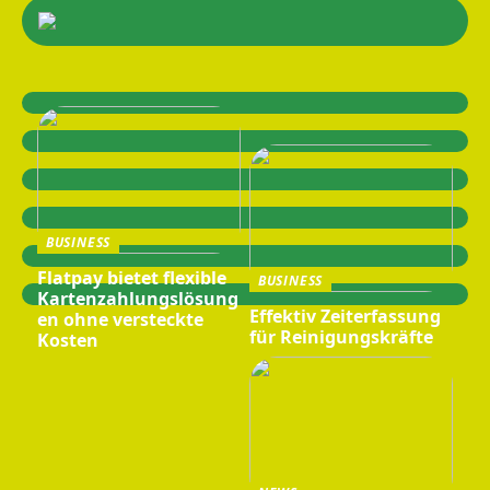
BUSINESS
Flatpay bietet flexible
BUSINESS
Kartenzahlungslösung
Effektiv Zeiterfassung
en ohne versteckte
für Reinigungskräfte
Kosten