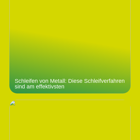
Schleifen von Metall: Diese Schleifverfahren
sind am effektivsten