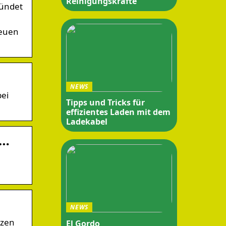
Reinigungskräfte
ründet
neuen
NEWS
bei
Tipps und Tricks für
effizientes Laden mit dem
Ladekabel
 …
NEWS
tzen
El Gordo