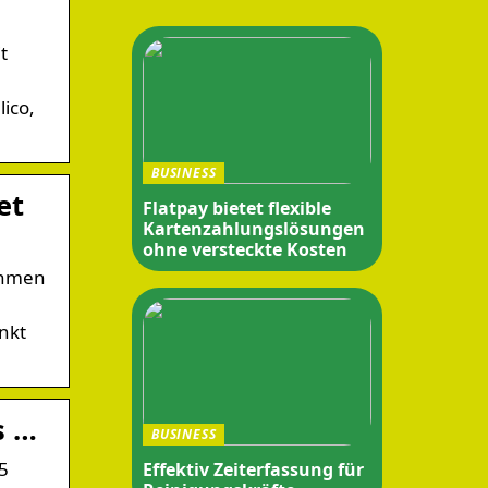
t
lico,
BUSINESS
et
Flatpay bietet flexible
Kartenzahlungslösungen
ohne versteckte Kosten
nehmen
nkt
s …
BUSINESS
5
Effektiv Zeiterfassung für