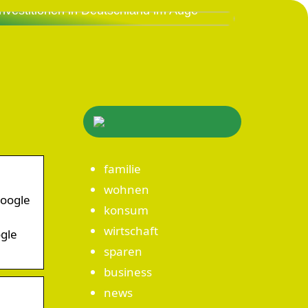
Investitionen in Deutschland im Auge
familie
wohnen
Google
konsum
wirtschaft
ogle
sparen
business
news