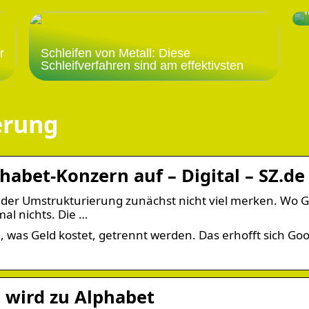
r
Schleifen von Metall: Diese
Schleifverfahren sind am effektivsten
erung
abet-Konzern auf – Digital – SZ.de
der Umstrukturierung zunächst nicht viel merken. Wo 
mal nichts. Die …
m, was Geld kostet, getrennt werden. Das erhofft sich Go
 wird zu Alphabet