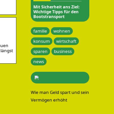
Mit Sicherheit ans Ziel:
Wichtige Tipps für den
Bootstransport
familie
wohnen
konsum
wirtschaft
euen
 längst
sparen
business
news
Wie man Geld spart und sein
Vermögen erhöht