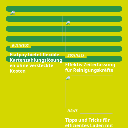
BUSINESS
Flatpay bietet flexible
BUSINESS
Kartenzahlungslösung
Effektiv Zeiterfassung
en ohne versteckte
für Reinigungskräfte
Kosten
NEWS
Tipps und Tricks für
effizientes Laden mit