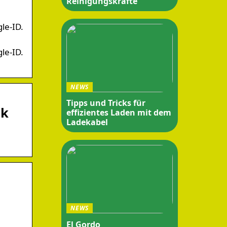
Reinigungskräfte
le-ID.
le-ID.
NEWS
Tipps und Tricks für
nk
effizientes Laden mit dem
Ladekabel
NEWS
El Gordo