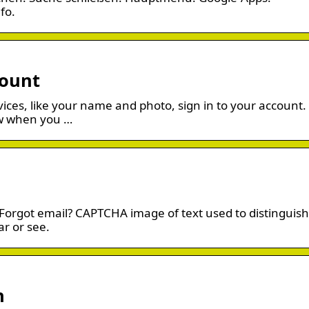
fo.
count
vices, like your name and photo, sign in to your account.
ow when you …
Forgot email? CAPTCHA image of text used to distinguish
r or see.
n