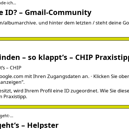
inde-ich…
le ID? – Gmail-Community
om/albumarchive. und hinter dem letzten / steht deine Go
nden – so klappt’s – CHIP Praxistip
t’s – CHIP
oogle.com mit Ihren Zugangsdaten an. · Klicken Sie obe
l anzeigen”.
itzt, wird Ihrem Profil eine ID zugeordnet. Wie Sie dies
 Praxistipp.
-geht-…
geht’s – Helpster