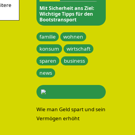
itere
Mit Sicherheit ans Ziel:
Wichtige Tipps für den
Bootstransport
familie
wohnen
konsum
wirtschaft
sparen
business
news
Wie man Geld spart und sein
Vermögen erhöht