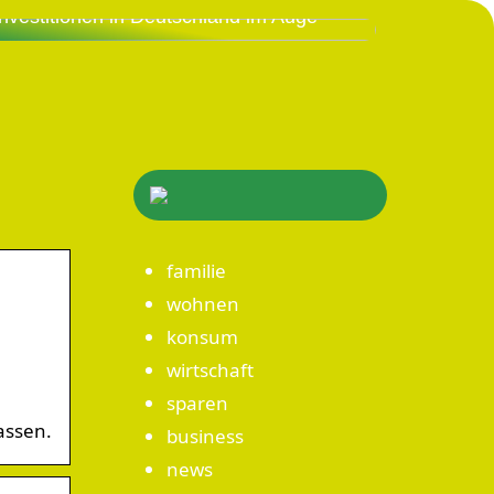
Investitionen in Deutschland im Auge
familie
wohnen
konsum
wirtschaft
sparen
assen.
business
news