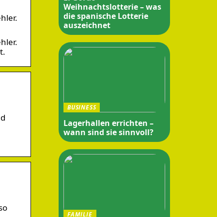
Weihnachtslotterie – was
die spanische Lotterie
hler.
auszeichnet
hler.
t.
BUSINESS
nd
Lagerhallen errichten –
wann sind sie sinnvoll?
so
FAMILIE