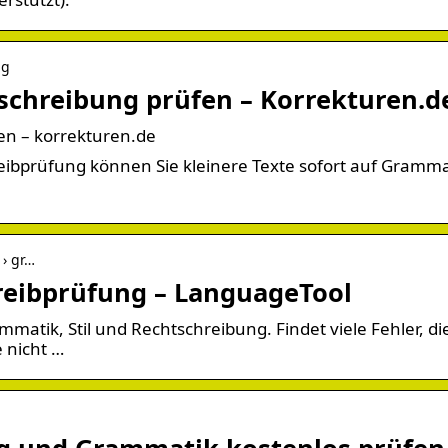
ng
schreibung prüfen – Korrekturen.d
en – korrekturen.de
eibprüfung können Sie kleinere Texte sofort auf Gramma
 › gr…
eibprüfung – LanguageTool
matik, Stil und Rechtschreibung. Findet viele Fehler, di
 nicht …
ng und Grammatik kostenlos prüfen