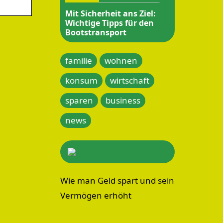
Mit Sicherheit ans Ziel:
Wichtige Tipps für den
Bootstransport
familie
wohnen
konsum
wirtschaft
sparen
business
news
Wie man Geld spart und sein
Vermögen erhöht