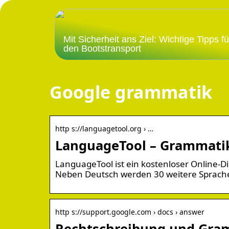
Mit Sicherheit ans Ziel: Wichtige Tipps fü
den Bootstransport
Google grammatik
http s://languagetool.org › …
LanguageTool – Grammatik-
LanguageTool ist ein kostenloser Online-D
Neben Deutsch werden 30 weitere Sprache
http s://support.google.com › docs › answer
Rechtschreibung und Gram