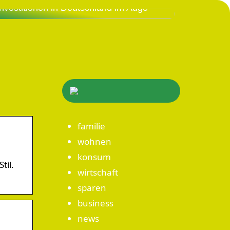
Investitionen in Deutschland im Auge
familie
wohnen
konsum
til.
wirtschaft
sparen
business
news