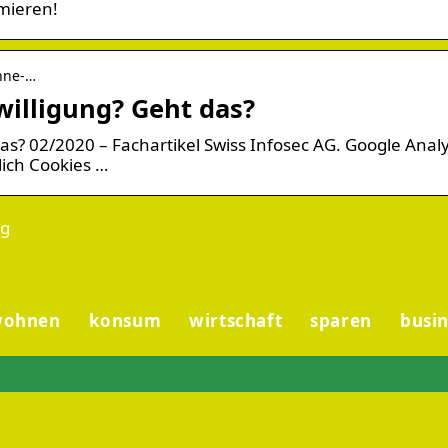
mieren!
ohne-…
willigung? Geht das?
as? 02/2020 – Fachartikel Swiss Infosec AG. Google Analy
lich Cookies …
ng
wohnen
konsum
wirtschaft
sparen
busin