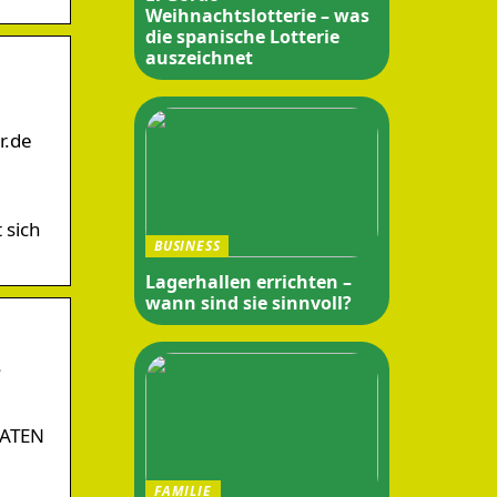
Weihnachtslotterie – was
die spanische Lotterie
auszeichnet
r.de
 sich
BUSINESS
Lagerhallen errichten –
wann sind sie sinnvoll?
…
DATEN
FAMILIE