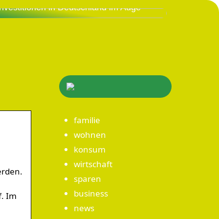
Investitionen in Deutschland im Auge
familie
wohnen
konsum
wirtschaft
erden.
sparen
business
f. Im
news