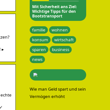
Mit Sicherheit ans Ziel:
Wichtige Tipps für den
Bootstransport
familie
wohnen
tzen?
konsum
wirtschaft
 ▸
sparen
business
news
Wie man Geld spart und sein
 echte
Vermögen erhöht
 ✓