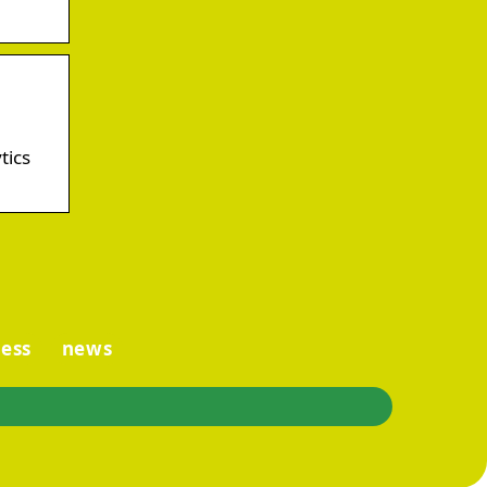
tics
ess
news