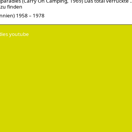
paradies (Carry On Camping, 1969) Das total verrückte 
 zu finden
tannien) 1958 – 1978
dies youtube