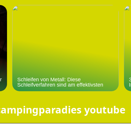
r
Schleifen von Metall: Diese
Schleifverfahren sind am effektivsten
 campingparadies youtube