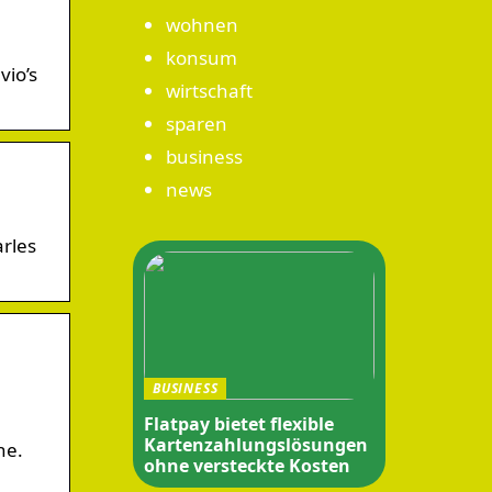
wohnen
konsum
vio’s
wirtschaft
sparen
business
news
arles
BUSINESS
Flatpay bietet flexible
Kartenzahlungslösungen
he.
ohne versteckte Kosten