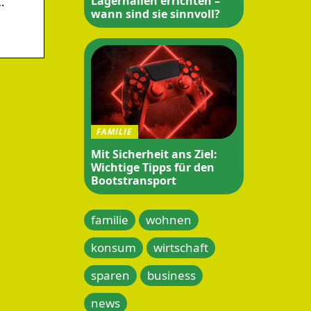
Lagerhallen errichten –
…
wann sind sie sinnvoll?
FAMILIE
Mit Sicherheit ans Ziel:
Wichtige Tipps für den
Bootstransport
familie
wohnen
konsum
wirtschaft
sparen
business
news