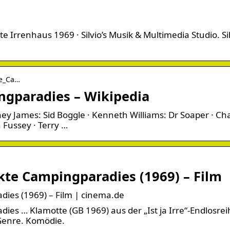
te Irrenhaus 1969 · Silvio’s Musik & Multimedia Studio. Sil
te_Ca…
ngparadies – Wikipedia
ey James: Sid Boggle · Kenneth Williams: Dr Soaper · Ch
 Fussey · Terry …
ckte Campingparadies (1969) – Film
dies (1969) – Film | cinema.de
ies … Klamotte (GB 1969) aus der „Ist ja Irre“-Endlosrei
 Genre. Komödie.