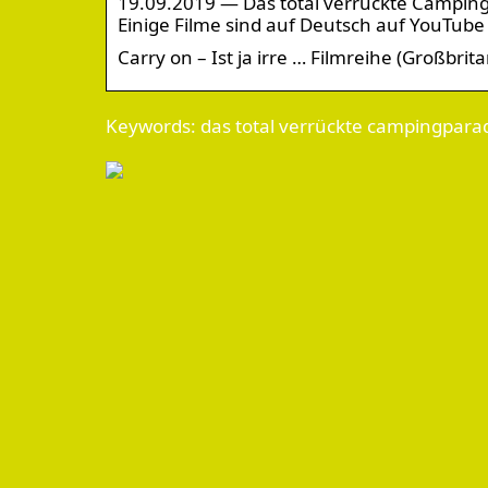
19.09.2019 — Das total verrückte Camping
Einige Filme sind auf Deutsch auf YouTube
Carry on – Ist ja irre … Filmreihe (Großbri
Keywords: das total verrückte campingpara