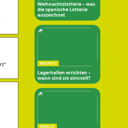
Weihnachtslotterie – was
die spanische Lotterie
auszeichnet
o
rz”
BUSINESS
Lagerhallen errichten –
wann sind sie sinnvoll?
FAMILIE