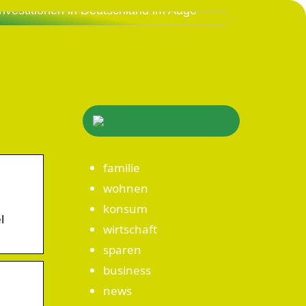
Investitionen in Deutschland im Auge
familie
wohnen
konsum
l
wirtschaft
sparen
business
news