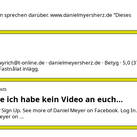
nen sprechen darüber. www.danielmyersherz.de “Dieses
-wyrich@t-online.de · danielmeyersherz.de · Betyg · 5,0 (3
Fastnålat inlägg.
osts
le ich habe kein Video an euch…
 Sign Up. See more of Daniel Meyer on Facebook. Log In. 
Meyer on …