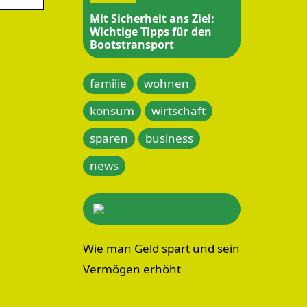
Mit Sicherheit ans Ziel:
Wichtige Tipps für den
Bootstransport
familie
wohnen
konsum
wirtschaft
sparen
business
news
Wie man Geld spart und sein
Vermögen erhöht