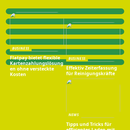
BUSINESS
Flatpay bietet flexible
BUSINESS
Kartenzahlungslösung
Effektiv Zeiterfassung
en ohne versteckte
für Reinigungskräfte
Kosten
NEWS
Tipps und Tricks für
effizientes Laden mit