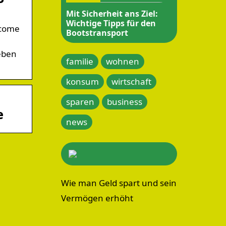
Mit Sicherheit ans Ziel:
Wichtige Tipps für den
ecome
Bootstransport
eben
familie
wohnen
konsum
wirtschaft
sparen
business
e
news
Wie man Geld spart und sein
Vermögen erhöht