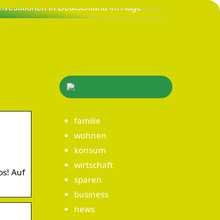
Investitionen in Deutschland im Auge
familie
wohnen
konsum
wirtschaft
os! Auf
sparen
business
news