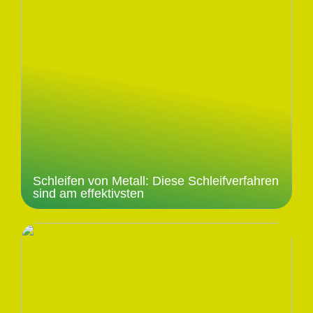
Schleifen von Metall: Diese Schleifverfahren
sind am effektivsten